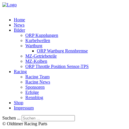
Home
News
Bilder
ORP Kupplungen
Kurbelwellen
Wartburg
ORP Wartburg Rennbremse
MZ-Getriebeteile
MZ-Kolben
ORP Throttle Position Sensor-TPS
Racing
Racing Team
Racing News
Sponsoren
Erfolge
Rennblog
Shop
Impressum
Suchen ...
© Oldtimer Racing Parts